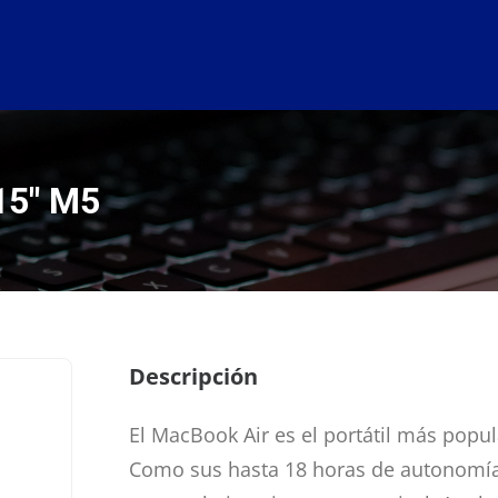
15″ M5
Descripción
El MacBook Air es el portátil más pop
Como sus hasta 18 horas de autonomía