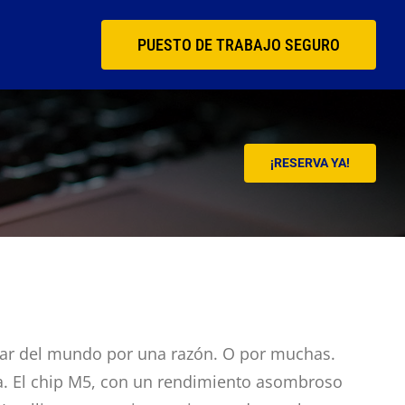
PUESTO DE TRABAJO SEGURO
¡RESERVA YA!
ular del mundo por una razón. O por muchas.
. El chip M5, con un rendi­miento asombroso