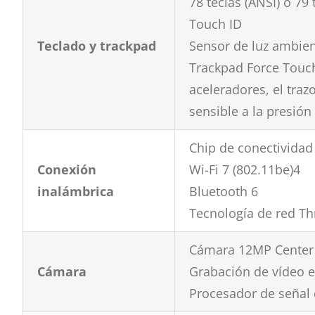
78 teclas (ANSI) o 79 
Touch ID
Teclado y trackpad
Sensor de luz ambien
Trackpad Force Touch 
aceleradores, el traz
sensible a la presión
Chip de conectividad
Conexión
Wi-Fi 7 (802.11be)4
inalámbrica
Bluetooth 6
Tecnología de red T
Cámara 12MP Center S
Cámara
Grabación de vídeo 
Procesador de señal