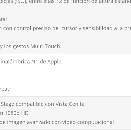
teclas (ISO), entre ellas 12 de función de altura están
tal
con control preciso del cursor y sensibilidad a la pres
o
 y los gestos Multi-Touch.
 inalámbrica N1 de Apple
hread
tage compatible con Vista Cenital
en 1080p HD
 de imagen avanzado con vídeo computacional