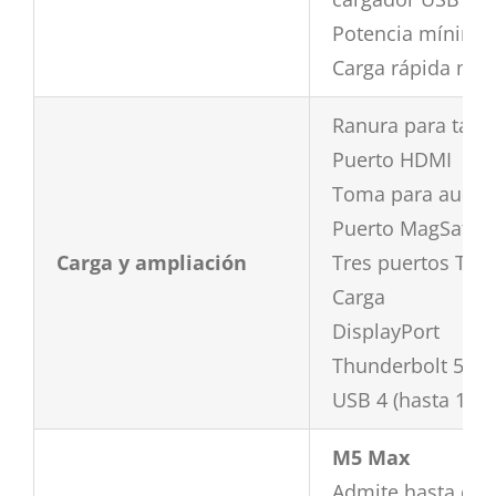
Potencia mínima n
Carga rápida med
Ranura para tarj
Puerto HDMI
Toma para auricu
Puerto MagSafe 3
Carga y ampliación
Tres puertos Thu
Carga
DisplayPort
Thunderbolt 5 (ha
USB 4 (hasta 120 
M5 Max
Admite hasta cua