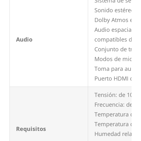
Sistema de seis a
Sonido estéreo a
Dolby Atmos en l
Audio espacial c
Audio
compatibles de A
Conjunto de tres 
Modos de micrófo
Toma para auricu
Puerto HDMI comp
Tensión: de 100 a
Frecuencia: de 50
Temperatura de f
Temperatura de a
Requisitos
Humedad relativa