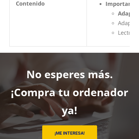
Contenido
Importante,
Adaptad
Adaptad
Lector 
No esperes más.
¡Compra tu ordenador
ya!
¡ME INTERESA!