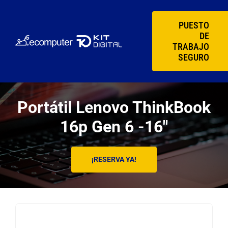
Saltar
al
PUESTO
DE
contenido
TRABAJO
SEGURO
Portátil Lenovo ThinkBook
16p Gen 6 -16″
¡RESERVA YA!