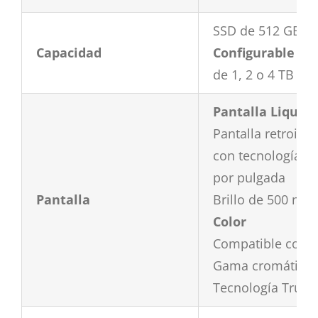
SSD de 512 GB
Capacidad
Configurable con
de 1, 2 o 4 TB
Pantalla Liquid 
Pantalla retroilu
con tecnología IP
por pulgada
Pantalla
Brillo de 500 nits
Color
Compatible con 1
Gama cromática a
Tecnología True 