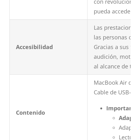
con revolucionar
pueda acceder a t
Las prestaciones
las personas con 
Accesibilidad
Gracias a sus fun
audición, motrici
al alcance de to
MacBook Air de 1
Cable de USB-C a
Importante,
Contenido
Adaptad
Adaptad
Lector 