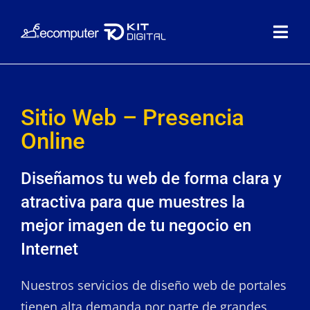
Saltar
al
Toggl
contenido
Navig
INICIO
Sitio Web – Presencia
SOLUCIONES DIGITALES
Online
PUESTO DE TRABAJO SEGURO
Diseñamos tu web de forma clara y
atractiva para que muestres la
CONTÁCTANOS
mejor imagen de tu negocio en
Internet
Nuestros servicios de diseño web de portales
tienen alta demanda por parte de grandes